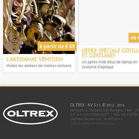
de 
à partir de € 69
OFFRE SPÉCIALE COTIL
ET COSTUMES
L'ARTISANAT VÉNITIEN
Un après-midi doux de danse en
Visitez les ateliers de maîtres artisans
costume d'époque
OLTREX - KV S.r.l. ©
2012 - 2016
Dorsoduro, Salizada San Basegio, 1648 - 30
C.F. e P.IVA 03530660277 | REA: VE-315738
Capitale Sociale Eur. 10.000,00 i.v.
cookie policy
privacy policy