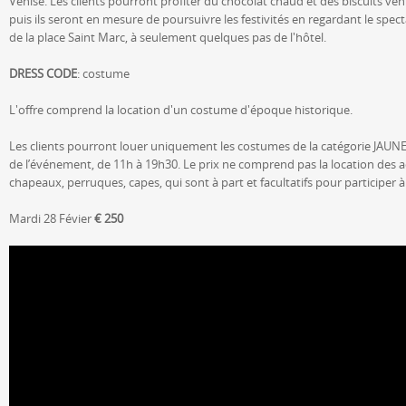
Venise. Les clients pourront profiter du chocolat chaud et des biscuits vé
puis ils seront en mesure de poursuivre les festivités en regardant le spec
de la place Saint Marc, à seulement quelques pas de l'hôtel.
DRESS CODE
: costume
L'offre comprend la location d'un costume d'époque historique.
Les clients pourront louer uniquement les costumes de la catégorie JAUNE (v
de l’événement, de 11h à 19h30. Le prix ne comprend pas la location des 
chapeaux, perruques, capes, qui sont à part et facultatifs pour participer à 
Mardi 28 Févier
€ 250