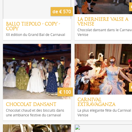
de € 570
LA DERNIERE VALSE A
BALLO TIEPOLO - COPY -
VENISE
COPY
Chocolat dansant dans le Carnav
XX édition du Grand Bal de Carnaval
Venise
€ 100
CARNIVAL
CHOCOLAT DANSANT
EXTRAVAGANZA
Chocolat chaud et des biscuits dans
La plus élégante fête du Carnival
une ambiance festive du carnaval
Venise