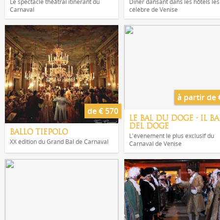
Le spectacle théâtral itinerant du
Diner dansant dans les hôtels les
Carnaval
célèbre de Venise
à partir de 
de € 570
LE BAL DU DOGE - IL B
DEL DOGE
BALLO TIEPOLO
L'événement le plus exclusif du
XX édition du Grand Bal de Carnaval
Carnaval de Venise