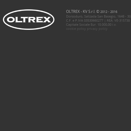
OLTREX - KV S.r.l. ©
2012 - 2016
Dorsoduro, Salizada San Basegio, 1648 - 30
C.F. e P.IVA 03530660277 | REA: VE-315738
Capitale Sociale Eur. 10.000,00 i.v.
cookie policy
privacy policy