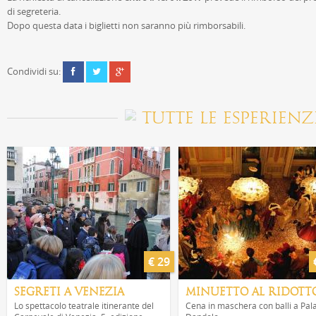
di segreteria.
Dopo questa data i biglietti non saranno più rimborsabili.
Condividi su:
TUTTE LE ESPERIENZ
€ 29
SEGRETI A VENEZIA
MINUETTO AL RIDOTT
Lo spettacolo teatrale itinerante del
Cena in maschera con balli a Pal