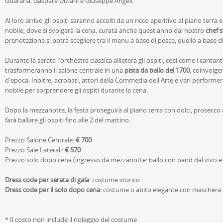
Guarana, Gaspare Diziani e Giuseppe Angeli.
Al loro arrivo gli ospiti saranno accolti da un ricco aperitivo al piano terr
nobile, dove si svolgerà la cena, curata anche quest'anno dal nostro
chef s
prenotazione si potrà scegliere tra il menu a base di pesce, quello a base d
Durante la serata l'orchestra classica allieterà gli ospiti, così come i cantanti 
trasformeranno il salone centrale in una
pista da ballo del 1700
, coinvolgen
d'epoca. Inoltre, acrobati, attori della Commedia dell'Arte e vari performe
nobile per sorprendere gli ospiti durante la cena.
Dopo la mezzanotte, la festa proseguirà al piano terra con dolci, prosecco
farà ballare gli ospiti fino alle 2 del mattino.
Prezzo Salone Centrale:
€ 700
Prezzo Sale Laterali:
€ 570
Prezzo solo dopo cena (ingresso da mezzanotte: ballo con band dal vivo e 
Dress code per serata di gala
: costume storico
Dress code per il solo dopo cena:
costume o abito elegante con maschera
* Il costo non include il noleggio del costume