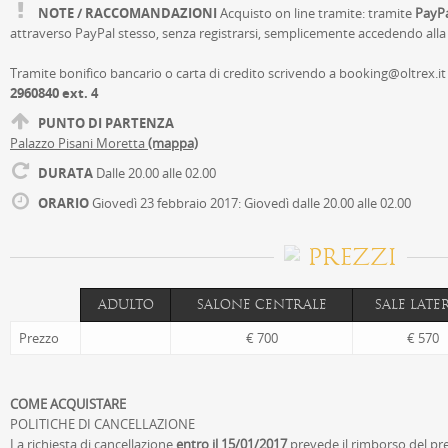
NOTE / RACCOMANDAZIONI
Acquisto on line tramite: tramite
PayP
attraverso PayPal stesso, senza registrarsi, semplicemente accedendo alla
Tramite bonifico bancario o carta di credito scrivendo a
booking@oltrex.it
2960840 ext. 4
PUNTO DI PARTENZA
Palazzo Pisani Moretta
(mappa)
DURATA
Dalle 20.00 alle 02.00
ORARIO
Giovedì 23 febbraio 2017: Giovedì dalle 20.00 alle 02.00
PREZZI
ADULTO
SALONE CENTRALE
SALE LATE
Prezzo
€ 700
€ 570
COME ACQUISTARE
POLITICHE DI CANCELLAZIONE
La richiesta di cancellazione
entro il 15/01/2017
prevede il rimborso del pre