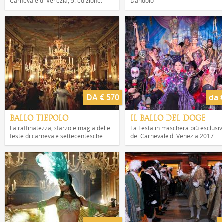
Carnevale di Venezia, 5. edizione.
Dandolo
DA € 570
da 
BALLO TIEPOLO
IL BALLO DEL DOGE
La raffinatezza, sfarzo e magia delle
La Festa in maschera più esclusi
feste di carnevale settecentesche
del Carnevale di Venezia 2017