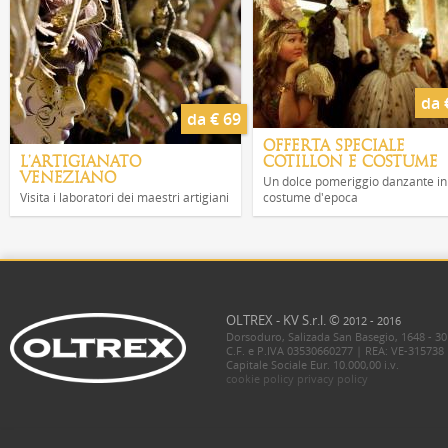
da 
da € 69
OFFERTA SPECIALE
L'ARTIGIANATO
COTILLON E COSTUME
VENEZIANO
Un dolce pomeriggio danzante in
Visita i laboratori dei maestri artigiani
costume d'epoca
OLTREX - KV S.r.l. ©
2012 - 2016
Dorsoduro, Salizada San Basegio, 1648 - 30
C.F. e P.IVA 03530660277 | REA: VE-315738
Capitale Sociale Eur. 10.000,00 i.v.
cookie policy
privacy policy