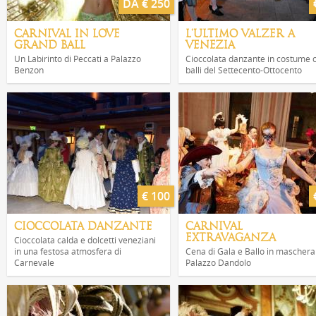
DA € 250
CARNIVAL IN LOVE
L'ULTIMO VALZER A
GRAND BALL
VENEZIA
Un Labirinto di Peccati a Palazzo
Cioccolata danzante in costume 
Benzon
balli del Settecento-Ottocento
€ 100
CIOCCOLATA DANZANTE
CARNIVAL
EXTRAVAGANZA
Cioccolata calda e dolcetti veneziani
in una festosa atmosfera di
Cena di Gala e Ballo in maschera
Carnevale
Palazzo Dandolo