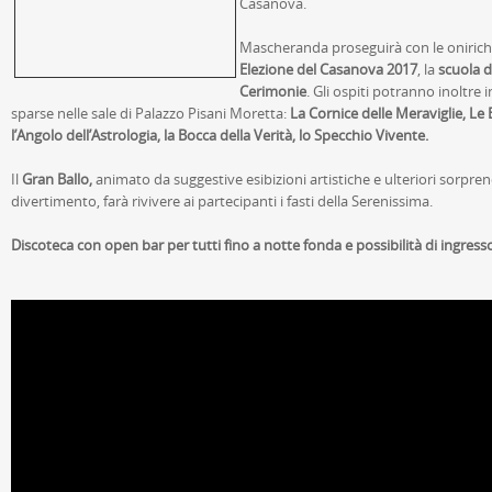
Casanova.
Mascheranda proseguirà con le oniriche
Elezione del Casanova 2017
, la
scuola d
Cerimonie
. Gli ospiti potranno inoltre 
sparse nelle sale di Palazzo Pisani Moretta:
La Cornice delle Meraviglie, Le 
l’Angolo dell’Astrologia, la Bocca della Verità, lo Specchio Vivente.
Il
Gran Ballo,
animato da suggestive esibizioni artistiche e ulteriori sorpr
divertimento, farà rivivere ai partecipanti i fasti della Serenissima.
Discoteca con open bar per tutti fino a notte fonda e possibilità di ingres