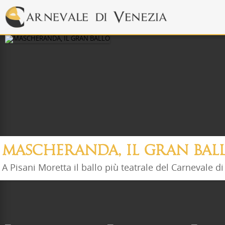
MASCHERANDA, IL GRAN BAL
A Pisani Moretta il ballo più teatrale del Carnevale d