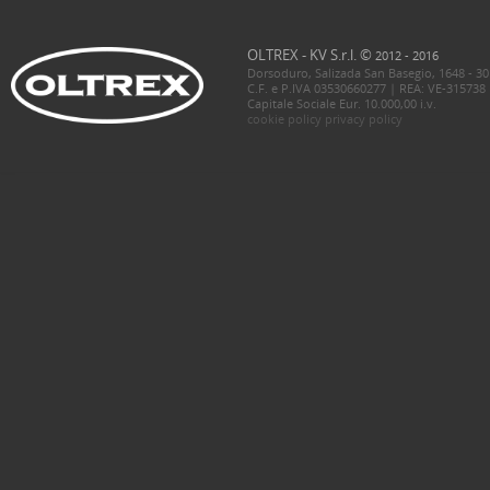
OLTREX - KV S.r.l. ©
2012 - 2016
Dorsoduro, Salizada San Basegio, 1648 - 30
C.F. e P.IVA 03530660277 | REA: VE-315738
Capitale Sociale Eur. 10.000,00 i.v.
cookie policy
privacy policy