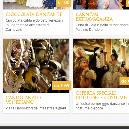
€ 100
CIOCCOLATA DANZANTE
CARNIVAL
EXTRAVAGANZA
Cioccolata calda e dolcetti veneziani
in una festosa atmosfera di
Cena di Gala e Ballo in maschera
Carnevale
Palazzo Dandolo
da 
da € 69
OFFERTA SPECIALE
L'ARTIGIANATO
COTILLON E COSTUME
VENEZIANO
Un dolce pomeriggio danzante in
Visita i laboratori dei maestri artigiani
costume d'epoca