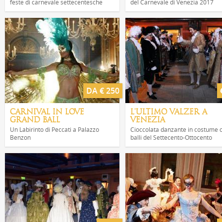
feste di carnevale settecentesche
del Carnevale di Venezia 2017
DA € 250
CARNIVAL IN LOVE
L'ULTIMO VALZER A
GRAND BALL
VENEZIA
Un Labirinto di Peccati a Palazzo
Cioccolata danzante in costume 
Benzon
balli del Settecento-Ottocento