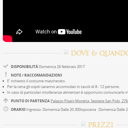
DOVE & QUAND
DISPONIBILITÁ
Domenica 26 febbraio 2017
NOTE / RACCOMANDAZIONI
E' richiesto il costume mascherato.
Per la cena gli ospiti saranno accomodati in tavoli di 8 - 12 persone.
In caso di particolari intolleranze alimentari è opportuno comunicarlo i
PUNTO DI PARTENZA
Palazzo Pisani Moretta, Sestiere San Polo, 27
ORARIO
Ingresso: Domenica Dalle 20.30
Dopocena : Domenica Dalle 2
PREZZI