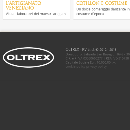
L'ARTIGIANATO
COTILLON E COSTUME
VENEZIANO
Un dolce pomeriggio danzante in
Visita i laboratori dei maestri artigiani
costume d'epoca
OLTREX - KV S.r.l. ©
2012 - 2016
Dorsoduro, Salizada San Basegio, 1648 - 30
C.F. e P.IVA 03530660277 | REA: VE-315738
Capitale Sociale Eur. 10.000,00 i.v.
cookie policy
privacy policy