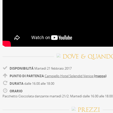
DOVE & QUAND
DISPONIBILITÁ
Martedì 21 febbraio 2017
PUNTO DI PARTENZA
Campiello Hotel Splendid Venice
(mappa)
DURATA
dalle 16.00 alle 18.00
ORARIO
Pacchetto Cioccolata danzante martedì 21/2: Martedì dalle 16.00 alle 18.00
PREZZI