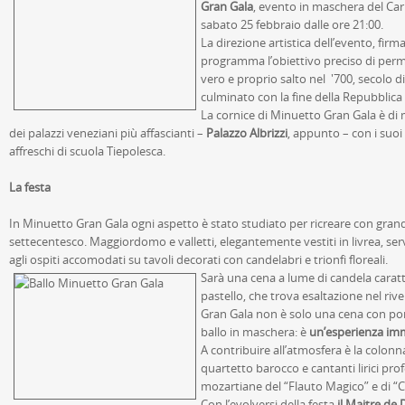
Gran Gala
, evento in maschera del Ca
sabato 25 febbraio dalle ore 21:00.
La direzione artistica dell’evento, firm
programma l’obiettivo preciso di perme
vero e proprio salto nel '700, secolo di
culminato con la fine della Repubblica
La cornice di Minuetto Gran Gala è di 
dei palazzi veneziani più affascianti –
Palazzo Albrizzi
, appunto – con i suoi 
affreschi di scuola Tiepolesca.
La festa
In Minuetto Gran Gala ogni aspetto è stato studiato per ricreare con grand
settecentesco. Maggiordomo e valletti, elegantemente vestiti in livrea, ser
agli ospiti accomodati su tavoli decorati con candelabri e trionfi floreali.
Sarà una cena a lume di candela caratte
pastello, che trova esaltazione nel rive
Gran Gala non è solo una cena con por
ballo in maschera: è
un’esperienza imme
A contribuire all’atmosfera è la colon
quartetto barocco e cantanti lirici pro
mozartiane del “Flauto Magico” e di “C
Con l’evolversi della festa
il Maitre de 