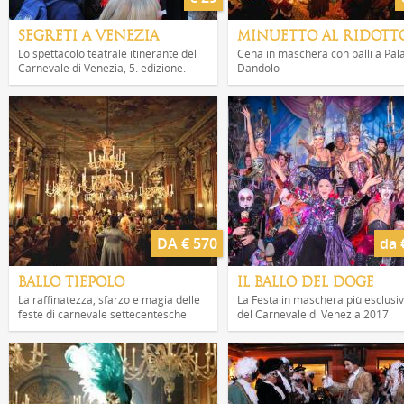
SEGRETI A VENEZIA
MINUETTO AL RIDOTT
Lo spettacolo teatrale itinerante del
Cena in maschera con balli a Pal
Carnevale di Venezia, 5. edizione.
Dandolo
DA € 570
da 
BALLO TIEPOLO
IL BALLO DEL DOGE
La raffinatezza, sfarzo e magia delle
La Festa in maschera più esclusi
feste di carnevale settecentesche
del Carnevale di Venezia 2017