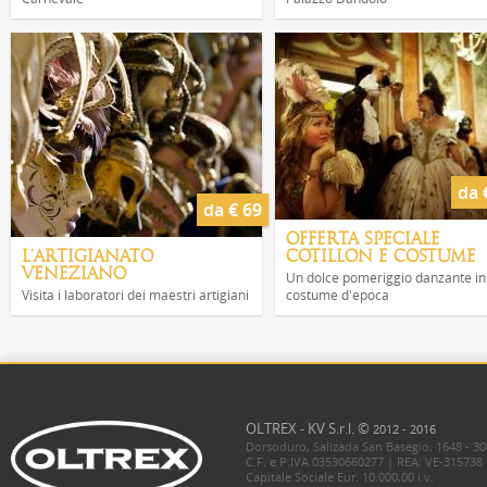
da 
da € 69
OFFERTA SPECIALE
L'ARTIGIANATO
COTILLON E COSTUME
VENEZIANO
Un dolce pomeriggio danzante in
Visita i laboratori dei maestri artigiani
costume d'epoca
OLTREX - KV S.r.l. ©
2012 - 2016
Dorsoduro, Salizada San Basegio, 1648 - 30
C.F. e P.IVA 03530660277 | REA: VE-315738
Capitale Sociale Eur. 10.000,00 i.v.