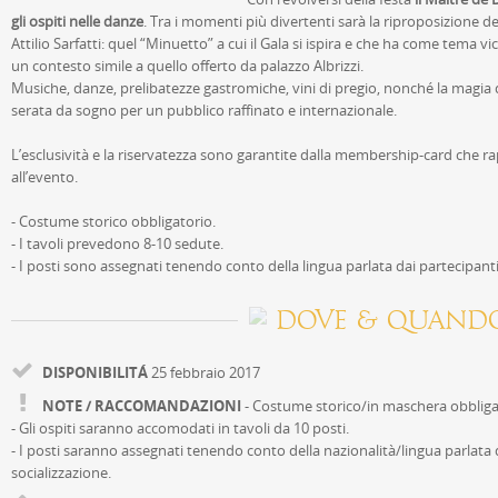
gli ospiti nelle danze
. Tra i momenti più divertenti sarà la riproposizione d
Attilio Sarfatti: quel “Minuetto” a cui il Gala si ispira e che ha come tem
un contesto simile a quello offerto da palazzo Albrizzi.
Musiche, danze, prelibatezze gastromiche, vini di pregio, nonché la magia 
serata da sogno per un pubblico raffinato e internazionale.
L’esclusività e la riservatezza sono garantite dalla membership-card che ra
all’evento.
- Costume storico obbligatorio.
- I tavoli prevedono 8-10 sedute.
- I posti sono assegnati tenendo conto della lingua parlata dai partecipanti
DOVE & QUAND
DISPONIBILITÁ
25 febbraio 2017
NOTE / RACCOMANDAZIONI
- Costume storico/in maschera obbliga
- Gli ospiti saranno accomodati in tavoli da 10 posti.
- I posti saranno assegnati tenendo conto della nazionalità/lingua parlata d
socializzazione.