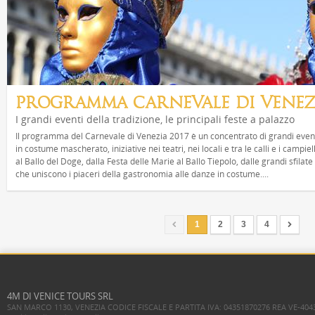
PROGRAMMA CARNEVALE DI VENEZI
I grandi eventi della tradizione, le principali feste a palazzo
Il programma del Carnevale di Venezia 2017 è un concentrato di grandi eventi
in costume mascherato, iniziative nei teatri, nei locali e tra le calli e i campiel
al Ballo del Doge, dalla Festa delle Marie al Ballo Tiepolo, dalle grandi sfilat
che uniscono i piaceri della gastronomia alle danze in costume....
1
2
3
4
4M DI VENICE TOURS SRL
SAN MARCO 1130, VENEZIA CODICE FISCALE E PARTITA IVA: 04351870276 REA VE-404